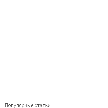
КАМНИ
Драгоценные камни.
ОПРЕДЕЛЕНИЕ ДРАГОЦЕННЫХ КАМНЕЙ
В МИРЕ САМОЦВЕТОВ
РОБЕРТ Р. ВУДИНГ ПАЗОВАЯ ЗАКРЕПКА
БРИЛЛИАНТОВ
БИЗНЕС
Золото, серебро, бриллианты, бизнес
ЛИТЬЕ И ШТАМПОВКА
Гидравлическая штамповка
Популярные
статьи