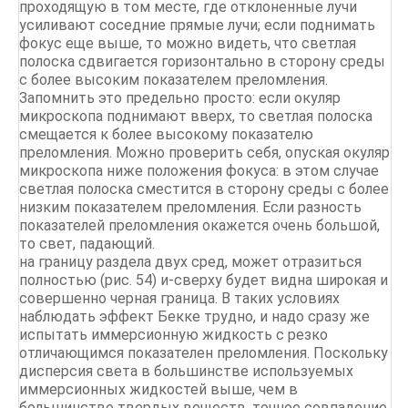
проходящую в том месте, где отклоненные лучи
усиливают соседние прямые лучи; если поднимать
фокус еще выше, то можно видеть, что светлая
полоска сдвигается горизонтально в сторону среды
с более высоким показателем преломления.
Запомнить это предельно просто: если окуляр
микроскопа поднимают вверх, то светлая полоска
смещается к более высокому показателю
преломления. Можно проверить себя, опуская окуляр
микроскопа ниже положения фокуса: в этом случае
светлая полоска сместится в сторону среды с более
низким показателем преломления. Если разность
показателей преломления окажется очень большой,
то свет, падающий.
на границу раздела двух сред, может отразиться
полностью (рис. 54) и-сверху будет видна широкая и
совершенно черная граница. В таких условиях
наблюдать эффект Бекке трудно, и надо сразу же
испытать иммерсионную жидкость с резко
отличающимся показателен преломления. Поскольку
дисперсия света в большинстве используемых
иммерсионных жидкостей выше, чем в
большинстве твердых веществ, точное совпадение