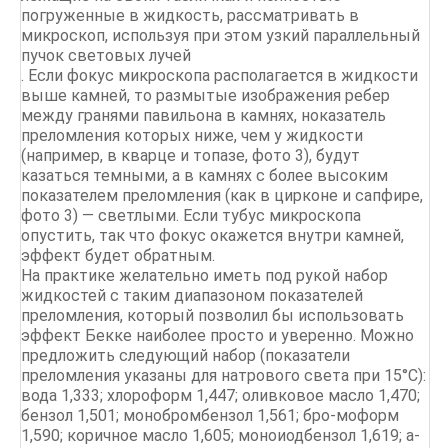
погруженные в жидкость, рассматривать в
микроскоп, используя при этом узкий параллельный
пучок световых лучей
. Если фокус микроскопа располагается в жидкости
выше камней, то размытые изображения ребер
между гранями павильона в камнях, ноказатель
преломления которых ниже, чем у жидкости
(например, в кварце и топазе, фото 3), будут
казаться темными, а в камнях с более высоким
показателем преломления (как в цирконе и сапфире,
фото 3) — светлыми. Если тубус микроскопа
опустить, так что фокус окажется внутри камней,
эффект будет обратным.
На практике желательно иметь под рукой набор
жидкостей с таким диапазоном показателей
преломления, который позволил бы использовать
эффект Бекке наиболее просто и уверенно. Можно
предложить следующий набор (показатели
преломления указаны для натрового света при 15°С):
вода 1,333; хлороформ 1,447; оливковое масло 1,470;
бензол 1,501; монобромбензол 1,561; бро-моформ
1,590; коричное масло 1,605; моноиодбензол 1,619; а-