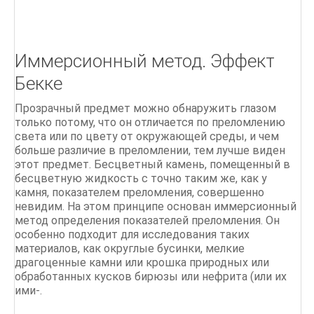
Литье по выплавляемым моделям
ПРАКТИЧЕСКОЕ ЛИТЬЕ Руководство для
мастерской Тим МакКрайт
Иммерсионный метод. Эффект
Классические цепи
Бекке
Прозрачный предмет можно обнаружить глазом
только потому, что он отличается по преломлению
света или по цвету от окружающей среды, и чем
больше различие в преломлении, тем лучше виден
этот предмет. Бесцветный камень, помещенный в
бесцветную жидкость с точно таким же, как у
камня, показателем преломления, совершенно
невидим. На этом принципе основан иммерсионный
метод определения показателей преломления. Он
особенно подходит для исследования таких
материалов, как округлые бусинки, мелкие
драгоценные камни или крошка природных или
обработанных кусков бирюзы или нефрита (или их
ими-.