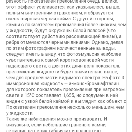
разность показателей преломления очедь велика,
этот эффект усиливается, как указывалось выше,
полным внутренним отражением, и образуется
очень широкая черная кайма. С другой стороны,
камни с показателем преломления более низким, чем
у жидкости, будут окружены белой полосой (что
соответствует действию рассеивающей линзы), а
ребра отмечаются черными линиями. Однако, делая
по этим фотографиям количественные выводы,
следует иметь в виду, что фотоэмульсия наиболее
чувствительна к самой коротковолновой части
падающего света, а для этих длин волн показатель
преломления жидкости будет значительно выше,
чем для средней части видимого спектра. На фото 3
иммерсионная жидкость — а-моно-бромнафталин,
для которого показатель преломления при натровом
свете и 15°С составляет 1,655, но сподумен в ней
виден с узкой белой каймой и выглядит как объект с
Показателем преломления несколько меньшим, чем
у жидкости.
Такие же наблюдения можно производить И
визуально, если небольшие граненые камни,
лежащие на своих табличках и полностью