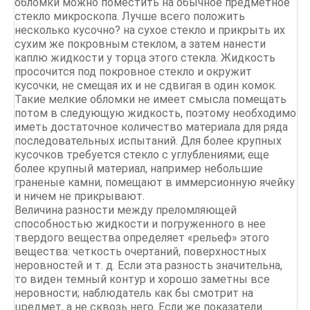
обломки можно поместить на обычное предметное
стекло микроскопа. Лучше всего положить
несколько кусочно? на сухое стекло и прикрыть их
сухим же покровным стеклом, а затем нанести
каплю жидкости у торца этого стекла. Жидкость
просочится под покровное стекло и окружит
кусочки, не смещая их и не сдвигая в один комок.
Такие мелкие обломки не имеет смысла помещать
потом в следующую жидкость, поэтому необходимо
иметь достаточное количество материала для ряда
последовательных испытаний. Для более крупных
кусочков требуется стекло с углублениями; еще
более крупный материал, например небольшие
граненые камни, помещают в иммерсионную ячейку
и ничем не прикрывают.
Величина разности между преломляющей
способностью жидкости и погруженного в нее
твердого вещества определяет «рельеф» этого
вещества: четкость очертаний, поверхностных
неровностей и т. д. Если эта разность значительна,
то виден темный контур и хорошо заметны все
неровности; наблюдатель как бы смотрит на
цредмет, а не сквозь него. Если же показатели