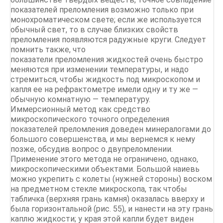
показателей преломления возможно только при
монохроматическом свете; если же используется
обычный свет, то в случае близких свойств
преломления появляются радужные круги. Следует
помнить также, что
показатели преломления жидкостей очень быстро
меняются при изменении температуры, и надо
стремиться, чтобы жидкость под микроскопом и
капля ее на рефрактометре имели одну и ту же —
обычную комнатную — температуру.
Иммерсионный метод как средство
микроскопического точного определения
показателей преломления доведен минералогами до
большого совершенства, и мы вернемся к нему
позже, обсудив вопрос о двупреломлении.
Применение этого метода не ограничено, однако,
микроскопическими объектами. Большой наиевь
можно укрепить с колеты (нужней стороны) воском
на предметном стекле микроскопа, так чтобы
табличка (верхняя грань камня) оказалась вверху и
была горизонтальной (рис. 55), и нанести на эту грань
каплю жидкости; у края этой капли будет виден