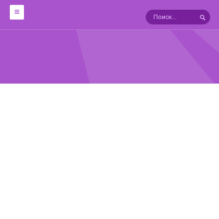
ОБРАБОТКА
12 техник работы с металлом
Мокуме Гане
10 УРОКОВ ФИЛИГРАНИ
ЯПОНСКИЕ ПАТИНЫ
ГАЛЬВАНОТЕХНИКА
В ПОМОЩЬ ГРАВЕРУ
СПРАВОЧНИКИ
Драгоценные камни:Справочник
АГАТЫ