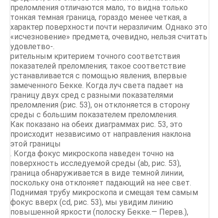
преломления отличаются мало, то видна только
тонкая темная граница, гораздо менее четкая, а
характер поверхности почти неразличим. Однако это
«исчезновение» предмета, очевидно, нельзя считать
удовлетво-.
рительным критерием точного соответствия
показателей преломления; такое соответствие
устанавливается с помощью явления, впервые
замеченного Бекке. Когда луч света падает на
границу двух сред с разными показателями
преломления (рис. 53), он отклоняется в сторону
среды с большим показателем преломления.
Как показано на обеих диаграммах рис. 53, это
происходит независимо от направления наклона
этой границы
. Когда фокус микроскопа наведен точно на
поверхность исследуемой среды (ab, рис. 53),
граница обнаруживается в виде темной линии,
поскольку она отклоняет падающий на нее свет.
Поднимая трубу микроскопа и смещая тем самым
фокус вверх (cd, рис. 53), мы увидим линию
повышенной яркости (полоску Бекке.— Перев.),