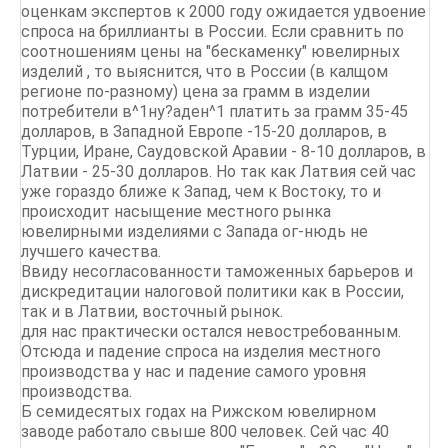
оценкам экспертов к 2000 году ожидается удвоение
спроса на бриллианты в России. Если сравнить по
соотношениям цены на "бескаменку" ювелирных
изделий , то выяснится, что в России (в калщом
регионе по-разному) цена за грамм в изделии
потребители в^1ну?аден^1 платить за грамм 35-45
долларов, в Западной Европе -15-20 долларов, в
Турции, Иране, Саудовской Аравии - 8-10 долларов, в
Латвии - 25-30 долларов. Но так как Латвия сей час
уже гораздо ближе к Запад, чем к Востоку, то и
происходит насыщение местного рынка
ювелирными изделиями с Запада ог-нюдь не
лучшего качества.
Ввиду несогласованности таможенных барьеров и
дискредитации налоговой политики как в России,
так и в Латвии, восточный рынок.
для нас практически остался невостребованным.
Отсюда и падение спроса на изделия местного
производства у нас и падение самого уровня
производства.
Б семидесятых годах на Рижском ювелирном
заводе работало свыше 800 человек. Сей час 40