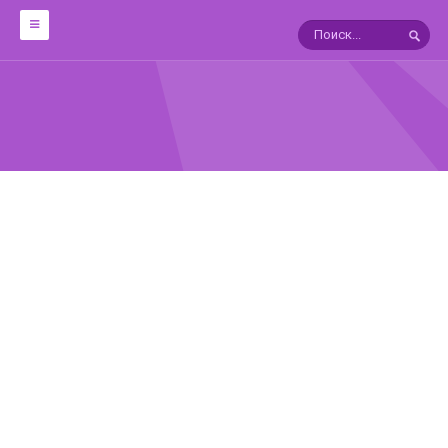
ОБРАБОТКА
12 техник работы с металлом
Мокуме Гане
10 УРОКОВ ФИЛИГРАНИ
ЯПОНСКИЕ ПАТИНЫ
ГАЛЬВАНОТЕХНИКА
В ПОМОЩЬ ГРАВЕРУ
СПРАВОЧНИКИ
Драгоценные камни:Справочник
АГАТЫ