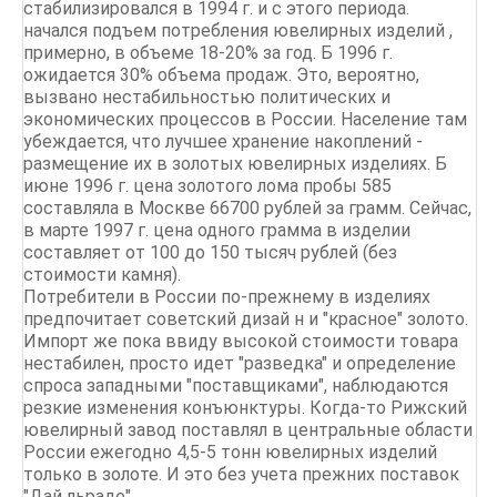
стабилизировался в 1994 г. и с этого периода.
начался подъем потребления ювелирных изделий ,
примерно, в объеме 18-20% за год. Б 1996 г.
ожидается 30% объема продаж. Это, вероятно,
вызвано нестабильностью политических и
экономических процессов в России. Население там
убеждается, что лучшее хранение накоплений -
размещение их в золотых ювелирных изделиях. Б
июне 1996 г. цена золотого лома пробы 585
составляла в Москве 66700 рублей за грамм. Сейчас,
в марте 1997 г. цена одного грамма в изделии
составляет от 100 до 150 тысяч рублей (без
стоимости камня).
Потребители в России по-прежнему в изделиях
предпочитает советский дизай н и "красное" золото.
Импорт же пока ввиду высокой стоимости товара
нестабилен, просто идет "разведка" и определение
спроса западными "поставщиками", наблюдаются
резкие изменения конъюнктуры. Когда-то Рижский
ювелирный завод поставлял в центральные области
России ежегодно 4,5-5 тонн ювелирных изделий
только в золоте. И это без учета прежних поставок
"Дай льраде".