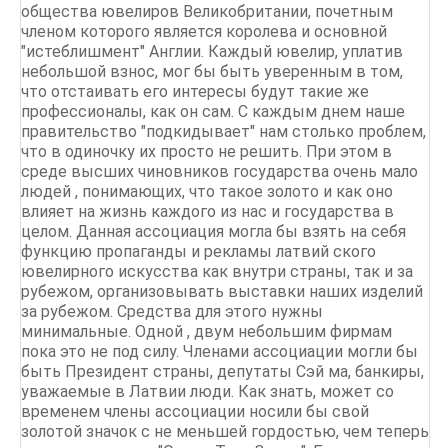
общества ювелиров Великобритании, почетным
членом которого является королева и основной
"истеблишмент" Англии. Каждый ювелир, уплатив
небольшой взнос, мог бы быть уверенным в том,
что отстаивать его интересы будут такие же
профессионалы, как он сам. С каждым днем наше
правительство "подкидывает" нам столько проблем,
что в одиночку их просто не решить. При этом в
среде высших чиновников государства очень мало
людей , понимающих, что такое золото и как оно
влияет на жизнь каждого из нас и государства в
целом. Данная ассоциация могла бы взять на себя
функцию пропаганды и рекламы латвий ского
ювелирного искусства как внутри страны, так и за
рубежом, организовывать выставки наших изделий
за рубежом. Средства для этого нужны
минимальные. Одной , двум небольшим фирмам
пока это не под силу. Членами ассоциации могли бы
быть Президент страны, депутаты Сэй ма, банкиры,
уважаемые в Латвии люди. Как знать, может со
временем члены ассоциации носили бы свой
золотой значок с не меньшей гордостью, чем теперь