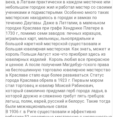
века, в Латвии практически в каждом местечке или
небольшом городке жил и работал мастер со своими
учениками и подмастерьями. Особенно много таких
мастерских находилось в городах и замках по
течению Даугавы. Даже в Латгалии, в маленьком
городке Краслава при графе Хендрике Платере в
1730 г., помимо семи заводов: печных изразцов,
игральных карт, мельницы, льнопрядильни и
большой каретной мастерской существовала и
большая ювелирная мастерская. Как знать, может и
король Польши Август кое-что приобрел здесь из
ювелирных изделий . Король любил все прекрасное
и ценное. А после получения Магдебур-гского права
на беспошлинную торговлю ювелирное мастерство
в Краславе стало еще более развиваться. Статус
города Краслава обрела в 1923 г. Первым мэром
стал торговец и ювелир Моисей Рабинович,
который самолично придумал герб города: ладья, в
которой дружно и слаженно гребут пять гребцов:
латыш, поляк, еврей, русский и белорус. Такие тогда
были межнациональные связи.
В 1936 г. в Риге существовали и эффективно
работали 52 ювелирные мастерские с численностью