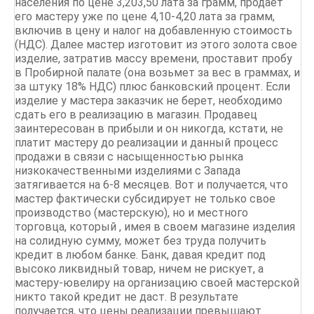
населения по цене 3,203,50 лата за грамм, продает
его мастеру уже по цене 4,10-4,20 лата за грамм,
включив в цену и налог на добавленную стоимость
(НДС). Далее мастер изготовит из этого золота свое
изделие, затратив массу времени, проставит пробу
в Пробирной палате (она возьмет за вес в граммах, и
за штуку 18% НДС) плюс банковский процент. Если
изделие у мастера заказчик не берет, необходимо
сдать его в реализацию в магазин. Продавец
заинтересован в прибыли и он никогда, кстати, не
платит мастеру до реализации и данный процесс
продажи в связи с насыщенностью рынка
низкокачественными изделиями с Запада
затягивается на 6-8 месяцев. Вот и получается, что
мастер фактически субсидирует не только свое
производство (мастерскую), но и местного
торговца, который , имея в своем магазине изделия
на солидную сумму, может без труда получить
кредит в любом банке. Банк, давая кредит под
высоко ликвидный товар, ничем не рискует, а
мастеру-ювелиру на организацию своей мастерской
никто такой кредит не даст. В результате
получается, что цены реализации превышают