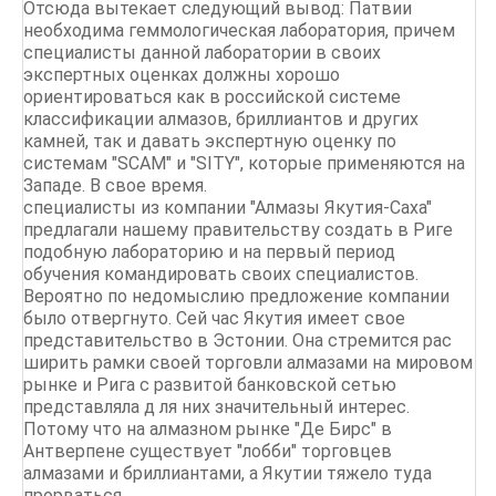
Отсюда вытекает следующий вывод: Патвии
необходима геммологическая лаборатория, причем
специалисты данной лаборатории в своих
экспертных оценках должны хорошо
ориентироваться как в российской системе
классификации алмазов, бриллиантов и других
камней, так и давать экспертную оценку по
системам "SCAM" и "SITY", которые применяются на
Западе. В свое время.
специалисты из компании "Алмазы Якутия-Саха"
предлагали нашему правительству создать в Риге
подобную лабораторию и на первый период
обучения командировать своих специалистов.
Вероятно по недомыслию предложение компании
было отвергнуто. Сей час Якутия имеет свое
представительство в Эстонии. Она стремится рас
ширить рамки своей торговли алмазами на мировом
рынке и Рига с развитой банковской сетью
представляла д ля них значительный интерес.
Потому что на алмазном рынке "Де Бирс" в
Антверпене существует "лобби" торговцев
алмазами и бриллиантами, а Якутии тяжело туда
прорваться.