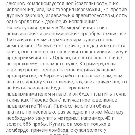
законов компенсируется необязательностью их
исполнения", или, как говорил Вяземский , - "...против
дурных законов, издаваемых правительством, есть
одно средство - дурное их исполнение".
Но наступили времена "Атмоды", известные
политические и экономические преобразования, и в
Латвии жизнь мастера-ювелира существенно
изменилась. Разумеется, сейчас, когда пишется эта
книга, все позволено, проявляй только инициативу и
предприимчивость. Однако, все осталось, если не
по-прежнему, то намного хуже. К примеру, если
ювелир решит основать свое индивидуальное
предприятие, собираясь работать только сам, сам
платить аренду за отопление, газ, электричество, то
по букве закона он будет... крупным
предпринимателем и налоги он будет платить точно
такие как "Парекс банк" или частное ювелирное
предприятие "Инза". Причем, налоги он обязан
платить по несколько раз за одно и то же. Мастеру
необходимо закупить материал, например, 40 г
золота 585 пробы. Купить он может только в
ломбарде, причем ломбард, скупая золото у