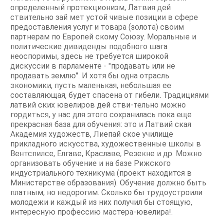
определенный протекционизм, Латвия дей
ствительно зай мет устой чивые позиции в сфере
предоставления услуг и товара (золота) своим
партнерам по Европей скому Союзу. Моральные и
политические дивиденды подобного шага
неоспоримы, здесь не требуется широкой
дискуссии в парламенте - "продавать или не
продавать землю". И хотя бы одна отрасль
экономики, пусть маленькая, небольшая ее
составляющая, будет спасена от гибели. Традициями
латвий ских ювелиров дей стви-тельно можно
гордиться, у нас для этого сохранилась пока еще
прекрасная база для обучения: это и Латвий ская
Академия художеств, Лиепай ское училище
прикладного искусства, художественные школы в
Вентспилсе, Елгаве, Краславе, Резекне и др. Можно
организовать обучение и на базе Рижского
индустриального техникума (проект находится в
Министерстве образования). Обучение должно быть
платным, но недорогим. Сколько бы трудоустроили
молодежи и каждый из них получил бы стоящую,
интересную профессию мастера-ювелира!.