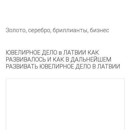
КАМНИ
Драгоценные камни.
Золото, серебро, бриллианты, бизнес
ОПРЕДЕЛЕНИЕ ДРАГОЦЕННЫХ КАМНЕЙ
В МИРЕ САМОЦВЕТОВ
РОБЕРТ Р. ВУДИНГ ПАЗОВАЯ ЗАКРЕПКА
ЮВЕЛИРНОЕ ДЕЛО в ЛАТВИИ КАК
БРИЛЛИАНТОВ
РАЗВИВАЛОСЬ И КАК В ДАЛЬНЕЙШЕМ
РАЗВИВАТЬ ЮВЕЛИРНОЕ ДЕЛО В ЛАТВИИ
БИЗНЕС
Золото, серебро, бриллианты, бизнес
ЛИТЬЕ И ШТАМПОВКА
Гидравлическая штамповка