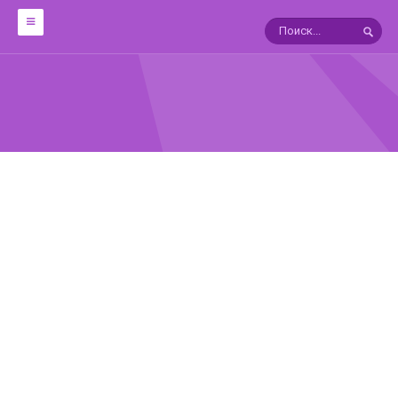
ОБРАБОТКА
12 техник работы с металлом
Мокуме Гане
10 УРОКОВ ФИЛИГРАНИ
ЯПОНСКИЕ ПАТИНЫ
ГАЛЬВАНОТЕХНИКА
В ПОМОЩЬ ГРАВЕРУ
СПРАВОЧНИКИ
Драгоценные камни:Справочник
АГАТЫ