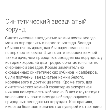
Литье по выплавляемым моделям
ПРАКТИЧЕСКОЕ ЛИТЬЕ Руководство для
мастерской Тим МакКрайт
Синтетический звездчатый
Классические цепи
корунд
Синтетические звездчатые камни почти всегда
можно определить с первого взгляда. Звезда
обычно очень яркая, как бы нарисованная на
поверхности камня. Цвет синтетических камней
также ярче, чем природных звездчатых корундов, у
которых хороший цвет редко сочетается с четко
очерченной звездой. Кроме замечательно
окрашенных синтетических рубинов и сапфиров,
были получены звездчатые камни белого,
коричневого и других цветов. Кроме того, для
синтетических камней характерна аккуратная
нижняя поверхность кабошона. В них отсутствует
зональность, почти всегда наблюдающаяся в
природных звездчатых корундах. Как правило,
имеется большое количество пузырей и отчетливо