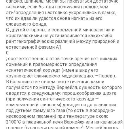
сапфир, шпинель, могли бы показаться достаточно
вескими, если бы они прозвучали прежде, чем
эти^определения настолько укоренились в языке,
что их едва ли удастся снова изгнать из его
словарного фонда.
С другой стороны, в современной минералогии и
кристаллохимии не устанавливается каких-либо
рентгенографических различий между природной и
естественной фазами А1
0
; соответственно с этой точки зрения нет никаких
сомнений в правомерности определения
«синтетический корунд» (имея в виду его
крупнокристаллическую модификацию. —Перев.).
В большинстве своем синтетические камни
получаются по методу Вернейля, сущность которого
сводится к следующему: порошкообразная шихта
(при получении синтетического корунда —
измельченный глинозем) доводится до плавления
под дутьем гремучего газа (то есть в водородно-
кислородном пламени) при температуре около
2100°С в плавильной печи Вернейля или на калильной
горелке (в нагревательной камере). Мелкий дождь