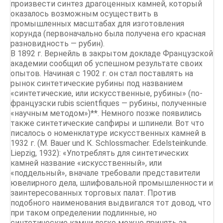
произвести синтез драгоценных камней, который
оказалось возможным осуществить в
промышленных масштабах для изготовления
корунда (первоначально была получена его красная
разновидность — рубин).
В 1892 г. Вернейль в закрытом докладе Французской
академии сообщил об успешном результате своих
опытов. Начиная с 1902 г. он стал поставлять на
рынок синтетические рубины под названием
«синтетические, или искусственные, рубины» (по-
французски rubis scientfiques — рубины, полученные
«научным методом»)**. Немного позже появились
также синтетические сапфиры и шпинели. Вот что
писалось о номенклатуре искусственных камней в
1932 г. (М. Bauer und К. Schlossmacher. Edelsteinkunde.
Liepzig, 1932): «Употреблять для синтетических
камней название «искусственный», или
«поддельный», вначале требовали представители
ювелирного дела, шлифовальной промышленности и
заинтересованных торговых палат. Против
подобного наименования выдвигался тот довод, что
при таком определении подлинные, но
синтетические камни легко можно принять за