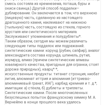
смесь состояла из кремнезема, поташа, буры и
окиси свинца.) Другой способ подделки—
дублирование. Он заключается в том, что верхнюю
(лицевую) часть, сделанную из настоящего
драгоценного камня, наклеивают на нижнюю
(тыльную) часть, состоящую из стекла, горного
хрусталя или синтетического материала.
Заслуживают упоминания и полудублеты*.
Таким образом, сегодня мы можем различать
следующие типы подделок или подражаний:.
синтетические камни: корунд (рубин, сапфир), аналог
александрита состава корунда, шпинель, рутил,
изумруд, алмаз (причем синтетические алмазы
ювелирного качества, пригодные для огранки, стоят
дороже природных), кварц* *;.
искусственные продукты: титанат стронция, ниобат
лития, алюминат иттрия и алюминия (иттриево-
алюминиевый гранат, ИАГ), карбид кремния и т. д.*;
имитации: а) стёкла, б) дублеты и триплеты.
Синтетические камни. После многочисленных
безуспешных попыток французскому химику М. А.
Вернейлю в конце прошлого века удалось