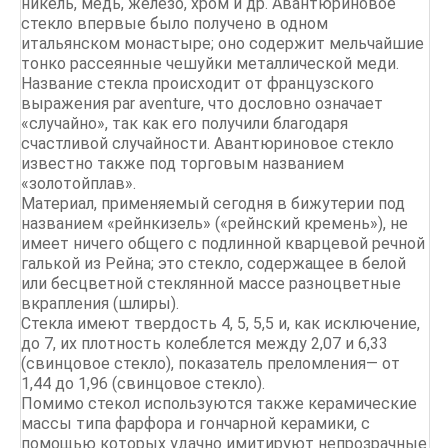
никель, медь, железо, хром и др. Авантюриновое
стекло впервые было получено в одном
итальянском монастыре; оно содержит мельчайшие
тонко рассеянные чешуйки металлической меди.
Название стекла происходит от французского
выражения par aventure, что дословно означает
«случайно», так как его получили благодаря
счастливой случайности. Авантюриновое стекло
известно также под торговым названием
«золотойплав».
Материал, применяемый сегодня в бижутерии под
названием «рейнкизель» («рейнский кремень»), не
имеет ничего общего с подлинной кварцевой речной
галькой из Рейна; это стекло, содержащее в белой
или бесцветной стеклянной массе разноцветные
вкрапления (шлиры).
Стекла имеют твердость 4, 5, 5,5 и, как исключение,
до 7, их плотность колеблется между 2,07 и 6,33
(свинцовое стекло), показатель преломления— от
1,44 до 1,96 (свинцовое стекло).
Помимо стекол используются также керамические
массы типа фарфора и гончарной керамики, с
помощью которых удачно имитируют непрозрачные