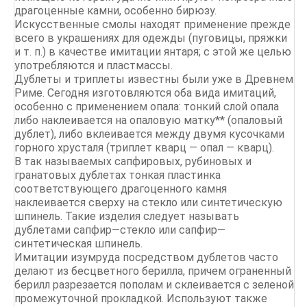
драгоценные камни, особенно бирюзу.
Искусственные смолы находят применение прежде
всего в украшениях для одежды (пуговицы, пряжки
и т. п.) в качестве имитации янтаря; с этой же целью
употребляются и пластмассы.
Дублеты и триплеты известны были уже в Древнем
Риме. Сегодня изготовляются оба вида имитаций,
особенно с применением опала: тонкий слой опала
либо наклеивается на опаловую матку** (опаловый
дублет), либо вклеивается между двумя кусочками
горного хрусталя (триплет кварц — опал — кварц).
В так называемых сапфировых, рубиновых и
гранатовых дублетах тонкая пластинка
соответствующего драгоценного камня
наклеивается сверху на стекло или синтетическую
шпинель. Такие изделия следует называть
дублетами сапфир—стекло или сапфир—
синтетическая шпинель.
Имитации изумруда посредством дублетов часто
делают из бесцветного берилла, причем ограненный
берилл разрезается пополам и склеивается с зеленой
промежуточной прокладкой. Используют также