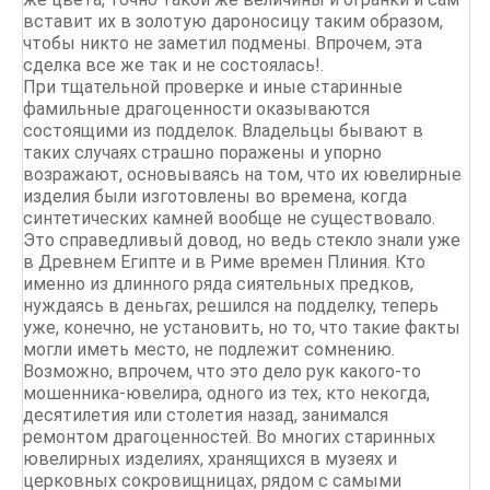
вставит их в золотую дароносицу таким образом,
чтобы никто не заметил подмены. Впрочем, эта
сделка все же так и не состоялась!.
При тщательной проверке и иные старинные
фамильные драгоценности оказываются
состоящими из подделок. Владельцы бывают в
таких случаях страшно поражены и упорно
возражают, основываясь на том, что их ювелирные
изделия были изготовлены во времена, когда
синтетических камней вообще не существовало.
Это справедливый довод, но ведь стекло знали уже
в Древнем Египте и в Риме времен Плиния. Кто
именно из длинного ряда сиятельных предков,
нуждаясь в деньгах, решился на подделку, теперь
уже, конечно, не установить, но то, что такие факты
могли иметь место, не подлежит сомнению.
Возможно, впрочем, что это дело рук какого-то
мошенника-ювелира, одного из тех, кто некогда,
десятилетия или столетия назад, занимался
ремонтом драгоценностей. Во многих старинных
ювелирных изделиях, хранящихся в музеях и
церковных сокровищницах, рядом с самыми