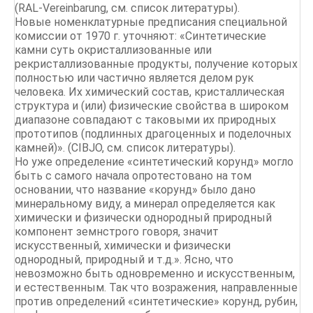
(RAL-Vereinbarung, см. список литературы).
Новые номенклатурные предписания специальной
комиссии от 1970 г. уточняют: «Синтетические
камни суть окристаллизованные или
рекристаллизованные продукты, получение которых
полностью или частично является делом рук
человека. Их химический состав, кристаллическая
структура и (или) физические свойства в широком
диапазоне совпадают с таковыми их природных
прототипов (подлинных драгоценных и поделочных
камней)». (CIBJO, см. список литературы).
Но уже определение «синтетический корунд» могло
быть с самого начала опротестовано на том
основании, что название «корунд» было дано
минеральному виду, а минерал определяется как
химически и физически однородный природный
компонент земнстрого говоря, значит
искусственный, химически и физически
однородный, природный и т.д.». Ясно, что
невозможно быть одновременно и искусственным,
и естественным. Так что возражения, направленные
против определений «синтетические» корунд, рубин,