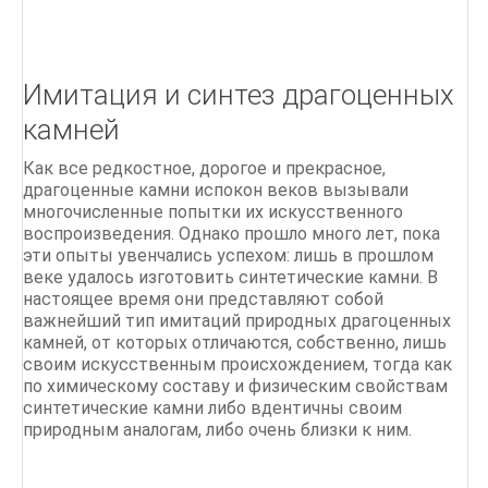
Литье по выплавляемым моделям
ПРАКТИЧЕСКОЕ ЛИТЬЕ Руководство для
мастерской Тим МакКрайт
Имитация и синтез драгоценных
Классические цепи
камней
Как все редкостное, дорогое и прекрасное,
драгоценные камни испокон веков вызывали
многочисленные попытки их искусственного
воспроизведения. Однако прошло много лет, пока
эти опыты увенчались успехом: лишь в прошлом
веке удалось изготовить синтетические камни. В
настоящее время они представляют собой
важнейший тип имитаций природных драгоценных
камней, от которых отличаются, собственно, лишь
своим искусственным происхождением, тогда как
по химическому составу и физическим свойствам
синтетические камни либо вдентичны своим
природным аналогам, либо очень близки к ним.