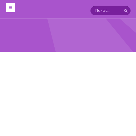
ОБРАБОТКА
12 техник работы с металлом
Мокуме Гане
10 УРОКОВ ФИЛИГРАНИ
ЯПОНСКИЕ ПАТИНЫ
ГАЛЬВАНОТЕХНИКА
В ПОМОЩЬ ГРАВЕРУ
СПРАВОЧНИКИ
Драгоценные камни:Справочник
АГАТЫ