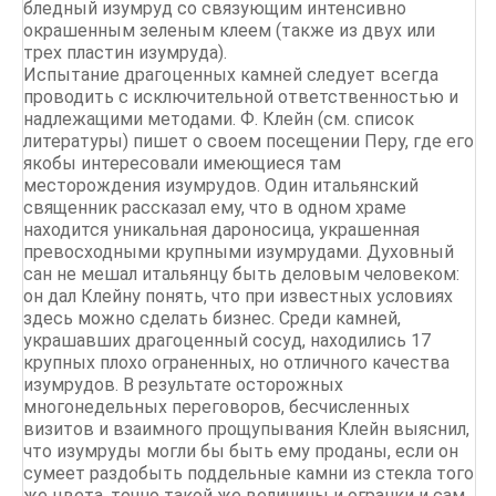
бледный изумруд со связующим интенсивно
окрашенным зеленым клеем (также из двух или
трех пластин изумруда).
Испытание драгоценных камней следует всегда
проводить с исключительной ответственностью и
надлежащими методами. Ф. Клейн (см. список
литературы) пишет о своем посещении Перу, где его
якобы интересовали имеющиеся там
месторождения изумрудов. Один итальянский
священник рассказал ему, что в одном храме
находится уникальная дароносица, украшенная
превосходными крупными изумрудами. Духовный
сан не мешал итальянцу быть деловым человеком:
он дал Клейну понять, что при известных условиях
здесь можно сделать бизнес. Среди камней,
украшавших драгоценный сосуд, находились 17
крупных плохо ограненных, но отличного качества
изумрудов. В результате осторожных
многонедельных переговоров, бесчисленных
визитов и взаимного прощупывания Клейн выяснил,
что изумруды могли бы быть ему проданы, если он
сумеет раздобыть поддельные камни из стекла того
же цвета, точно такой же величины и огранки и сам