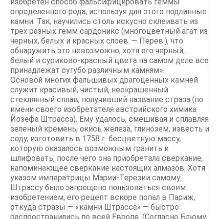
изобретен способ фальсифицировать геммы
определенного рода, используя для этого подлинные
камни. Так, научились столь искусно склеивать из
трех разных гемм сардоникс (многоцветный агат из
черных, белых и красных слоев. — Перев.), что
обнаружить это невозможно, хотя его черный,
белый и суриково-красный цвета на самом деле все
принадлежат сугубо различным камням».
Основой многих фальшивых драгоценных камней
служит красивый, чистый, неокрашенный
стеклянный сплав, получивший название страза (по
имени своего изобретателя австрийского химика
Йозефа Штрасса). Ему удалось, смешивая и сплавляя
зеленый кремень, окись железа, глинозем, известь и
соду, изготовить в 1758 г. бесцветную массу,
которую оказалось возможным гранить и
шлифовать, после чего она приобретала сверкание,
напоминающее сверкание настоящих алмазов. Хотя
указом императрицы Марии-Терезии самому
Штрассу было запрещено пользоваться своим
изобретением, его рецепт вскоре попал в Париж,
откуда стразы — «камни Штрасса» — быстро
распространились по всей Европе. (Согласно Блюму,