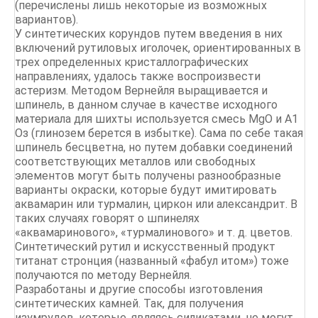
(перечислены лишь некоторые из возможных
вариантов).
У синтетических корундов путем введения в них
включений рутиловых иголочек, ориентированных в
трех определенных кристаллографических
направлениях, удалось также воспроизвести
астеризм. Методом Вернейля выращивается и
шпинель, в данном случае в качестве исходного
материала для шихты используется смесь MgO и А1
Оз (глинозем берется в избытке). Сама по себе такая
шпинель бесцветна, но путем добавки соединений
соответствующих металлов или свободных
элементов могут быть получены разнообразные
варианты окраски, которые будут имитировать
аквамарин или турмалин, циркон или александрит. В
таких случаях говорят о шпинелях
«аквамаринового», «турмалинового» и т. д. цветов.
Синтетический рутил и искусственный продукт
титанат стронция (названный «фабул итом») тоже
получаются по методу Вернейля.
Разработаны и другие способы изготовления
синтетических камней. Так, для получения
изумрудов, которые, являясь силикатами, не могут