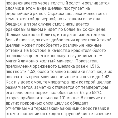
процеживается через толстый холст и разливается
слоями; в этом виде шеллак поступает на
европейский рынок. Окраска шеллака меняется от
темно-желтой до черной, но в тонком слое она
бледная; в этом случае смола называется
оранжевым лаком и идет по более высокой цене.
Шеллак можно отбелить, и тогда он известен как
белый шеллак; за счет добавления красителей такой
шеллак может приобретать различные нежные
оттенки. На Востоке в качестве красителя белого
шеллака чаще всего используют аурипигмент —
мягкий лимонно-желтый минерал. Показатель
преломления оранжевого шеллака равен 1,516,
плотность 1,52; более темные шелл аки плотнее, а их
показатель преломления повышается почти до 1,42.
Как и у всех смол, температура, при которой шеллак
размягчается, заметно отличается от температуры
его плавления: первая колеблется от 62 до 68°С,
вторая приблизительно на 10° выше. В отличие от
других природных смол шеллак обладает
отчетливыми термозакаливающими свойствами; в
этом отношении он сходен с группой синтетических