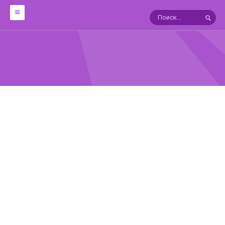
ОБРАБОТКА
12 техник работы с металлом
Мокуме Гане
10 УРОКОВ ФИЛИГРАНИ
ЯПОНСКИЕ ПАТИНЫ
ГАЛЬВАНОТЕХНИКА
В ПОМОЩЬ ГРАВЕРУ
СПРАВОЧНИКИ
Драгоценные камни:Справочник
АГАТЫ