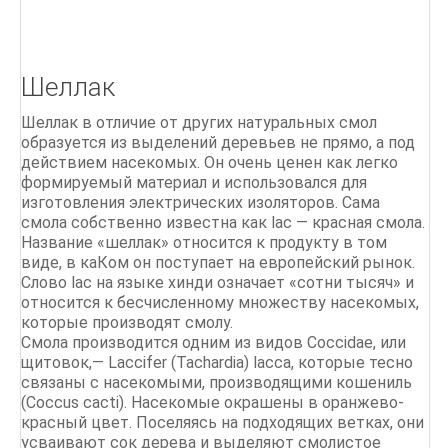
Литье по выплавляемым моделям
ПРАКТИЧЕСКОЕ ЛИТЬЕ Руководство для
мастерской Тим МакКрайт
Шеллак
Классические цепи
Шеллак в отличие от других натуральных смол
образуется из выделений деревьев не прямо, а под
действием насекомых. Он очень ценен как легко
формируемый материал и использовался для
изготовления электрических изоляторов. Сама
смола собственно известна как lac — красная смола.
Название «шеллак» относится к продукту в том
виде, в каКом он поступает на европейский рынок.
Слово lac на языке хинди означает «сотни тысяч» и
относится к бесчисленному множеству насекомых,
которые производят смолу.
Смола производится одним из видов Coccidae, или
щитовок,— Laccifer (Tachardia) lacca, которые тесно
связаны с насекомыми, производящими кошениль
(Coccus cacti). Насекомые окрашены в оранжево-
красный цвет. Поселяясь на подходящих ветках, они
усваивают сок дерева и выделяют смолистое