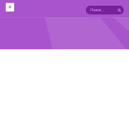
ОБРАБОТКА
12 техник работы с металлом
Мокуме Гане
10 УРОКОВ ФИЛИГРАНИ
ЯПОНСКИЕ ПАТИНЫ
ГАЛЬВАНОТЕХНИКА
В ПОМОЩЬ ГРАВЕРУ
СПРАВОЧНИКИ
Драгоценные камни:Справочник
АГАТЫ