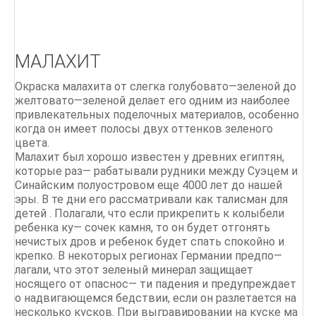
Литье по выплавляемым моделям
ПРАКТИЧЕСКОЕ ЛИТЬЕ Руководство для
мастерской Тим МакКрайт
МАЛАХИТ
Классические цепи
Окраска малахита от слегка голубовато—зеленой до
желтовато—зеленой делает его одним из наиболее
привлекательных поделочных материалов, особенно
когда он имеет полосы двух оттенков зеленого
цвета.
Малахит был хорошо известен у древних египтян,
которые раз— рабатывали рудники между Суэцем и
Синайским полуостровом еще 4000 лет до нашей
эры. В те дни его рассматривали как талисман для
детей . Полагали, что если прикрепить к колыбели
ребенка ку— сочек камня, то он будет отгонять
нечистых дров и ребенок будет спать спокойно и
крепко. В некоторых регионах Германии предпо—
лагали, что этот зеленый минерал защищает
носящего от опаснос— ти падения и предупреждает
о надвигающемся бедствии, если он разлетается на
несколько кусков. При выгравировании на куске ма