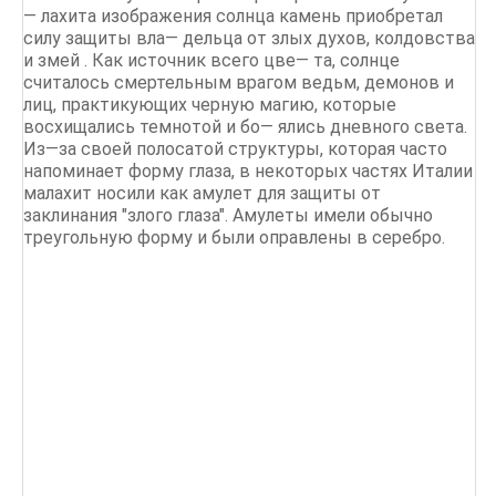
— лахита изображения солнца камень приобретал
силу защиты вла— дельца от злых духов, колдовства
и змей . Как источник всего цве— та, солнце
считалось смертельным врагом ведьм, демонов и
лиц, практикующих черную магию, которые
восхищались темнотой и бо— ялись дневного света.
Из—за своей полосатой структуры, которая часто
напоминает форму глаза, в некоторых частях Италии
малахит носили как амулет для защиты от
заклинания "злого глаза". Амулеты имели обычно
треугольную форму и были оправлены в серебро.