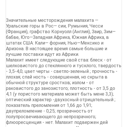
Значительные месторождения малахита —
Уральские горы в Рос— сии, Румыния, Чесси
(Франция), графство Корнуолл (Англия), Заир, Зим—
бабве, Юго—Западная Африка, Южная Африка, в
штатах США: Кали— форния, Нью—Мексико и
Аризона. В настоящее время самые большие и
лучшие поставки идут из Африки.
Малахит имеет следующие свой ства: блеск - от
шелковистого до стеклянного и тусклого; твердость
- 3,5-4,0; цвет черты - светло-зеленый ; прочность -
плохая; спай ность - совершенная, но скрыта в
обычной структуре сростков; излом - от
раковистого до занозистого; плотность - от 3,5 до
4,1 (у пористого материала может быть мене 3,3);
оптический характер -двухосный отрицательный ;
показатель преломления от 1,66 до 1,91;
двупреломление - 0,25; прозрачность от
полупросвечивающего до непрозрачного;
флюоресценция - нет. Малахит подвержен дей